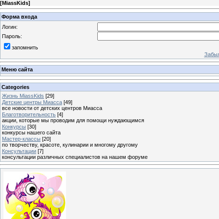
[
MiassKids
]
Форма входа
Логин:
Пароль:
запомнить
Забыл
Меню сайта
Categories
Жизнь MiassKids
[29]
Детские центры Миасса
[49]
все новости от детских центров Миасса
Благотворительность
[4]
акции, которые мы проводим для помощи нуждающимся
Конкурсы
[30]
конкурсы нашего сайта
Мастер-классы
[20]
по творчеству, красоте, кулинарии и многому другому
Консультации
[7]
консультации различных специалистов на нашем форуме