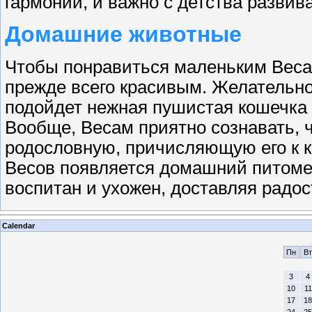
гармонии, и важно с детства развива
Домашние животные
Чтобы понравиться маленьким Веса
прежде всего красивым. Желательно 
подойдет нежная пушистая кошечка 
Вообще, Весам приятно сознавать,
родословную, причисляющую его к к
Весов появляется домашний питомец
воспитан и ухожен, доставляя радос
Calendar
Пн
Вт
3
4
10
11
17
18