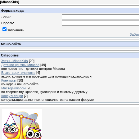
[
MiassKids
]
Форма входа
Логин:
Пароль:
запомнить
Забыл
Меню сайта
Categories
Жизнь MiassKids
[29]
Детские центры Миасса
[49]
все новости от детских центров Миасса
Благотворительность
[4]
акции, которые мы проводим для помощи нуждающимся
Конкурсы
[30]
конкурсы нашего сайта
Мастер-классы
[20]
по творчеству, красоте, кулинарии и многому другому
Консультации
[7]
консультации различных специалистов на нашем форуме